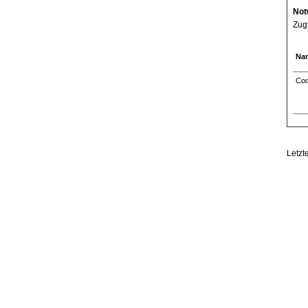
Not
Zugr
Na
Coo
Letzt