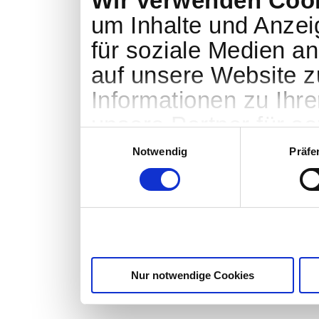
Wir verwenden Coo
um Inhalte und Anzei
für soziale Medien an
auf unsere Website z
Informationen zu Ihr
unsere Partner für s
Einwilligungsauswahl
Analysen weiter. Uns
Notwendig
Präfe
Informationen möglic
zusammen, die Sie ihn
im Rahmen Ihrer Nut
Nur notwendige Cookies