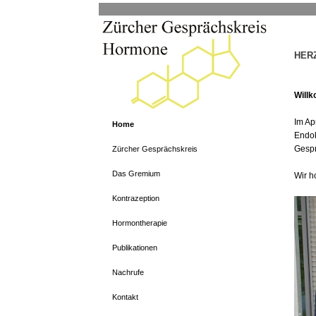
HER
Will
Im Ap
Home
Endok
Gespr
Zürcher Gesprächskreis
Das Gremium
Wir h
Kontrazeption
Hormontherapie
Publikationen
Nachrufe
Kontakt