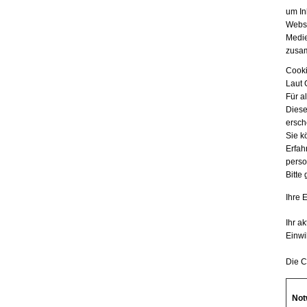
um In
Websi
Medie
zusam
Cooki
Laut 
Für a
Diese
ersch
Sie k
Erfah
perso
Bitte
Ihre 
Ihr a
Einwi
Die C
Not